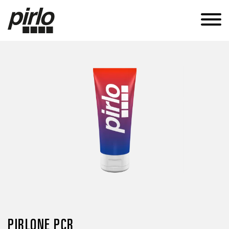
BRANCHES
BOÎTES
TUBES
DURABILITÉ
SAVOIR-FAIRE
CARRIÈRES
CONTACT
FR
PIRLONE PCR